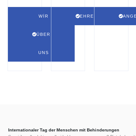
WIR
EHRENAMT
ANG
ÜBER
UNS
Internationaler Tag der Menschen mit Behinderungen