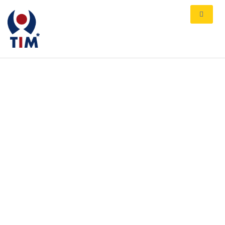
Türkisch-Deutscher Verein zur
Integration behinderter
Menschen e.V. Türk Alman