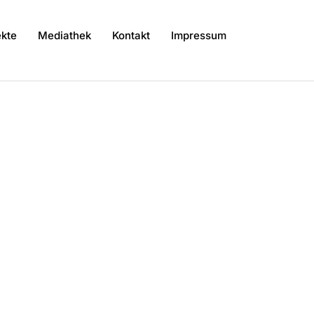
kte
Mediathek
Kontakt
Impressum
Angebote sind die Sport- und Fahrradkurse
sprachigen
sch, Arabisch, Kurdisch, Türkisch).