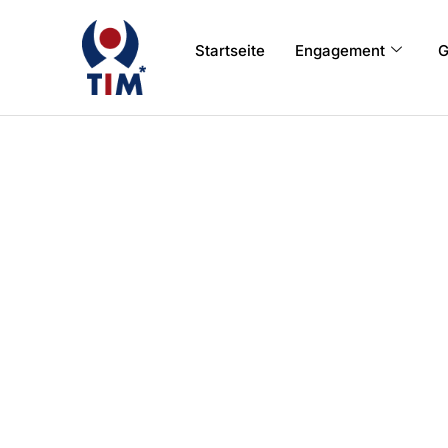
Startseite
Engagement
G
Kurse und Gruppe
Gruppen und Kurse von TIM e.V. stehen alle
Handicap – offen, unabhängig von ethnischer