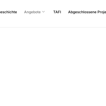
eschichte
Angebote
TAFI
Abgeschlossene Proje
n
Wichtige Säule der 
für Frauen mit mehr
n Personen – mit und ohne
 Herkunft und Alter.
Kursleiterinnen (Deut