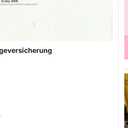
egeversicherung
g