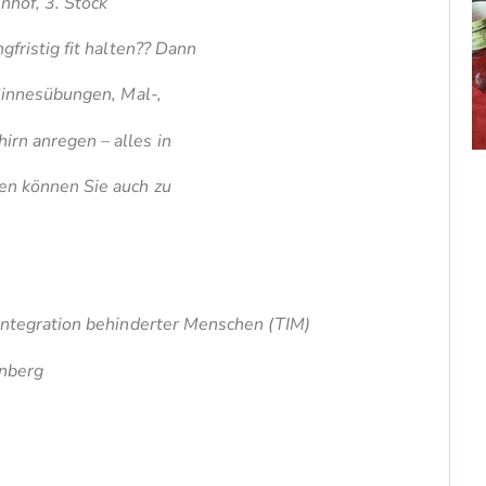
hof, 3. Stock
gfristig fit halten?? Dann
 Sinnesübungen, Mal-,
rn anregen – alles in
en können Sie auch zu
 Integration behinderter Menschen (TIM)
rnberg